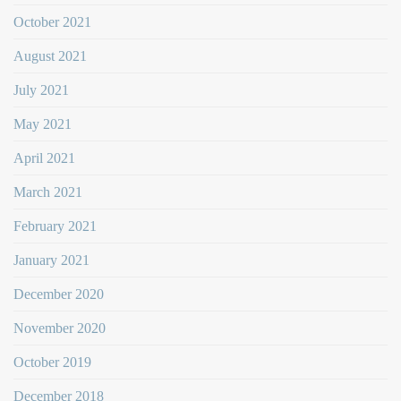
October 2021
August 2021
July 2021
May 2021
April 2021
March 2021
February 2021
January 2021
December 2020
November 2020
October 2019
December 2018