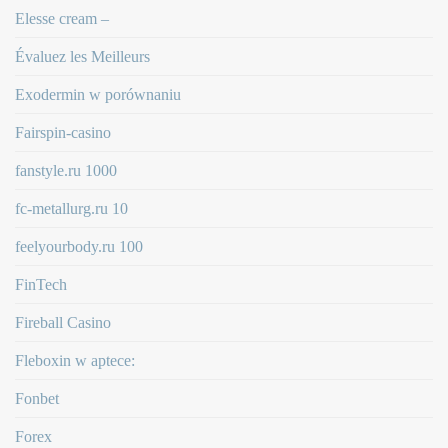
Elesse cream –
Évaluez les Meilleurs
Exodermin w porównaniu
Fairspin-casino
fanstyle.ru 1000
fc-metallurg.ru 10
feelyourbody.ru 100
FinTech
Fireball Casino
Fleboxin w aptece:
Fonbet
Forex