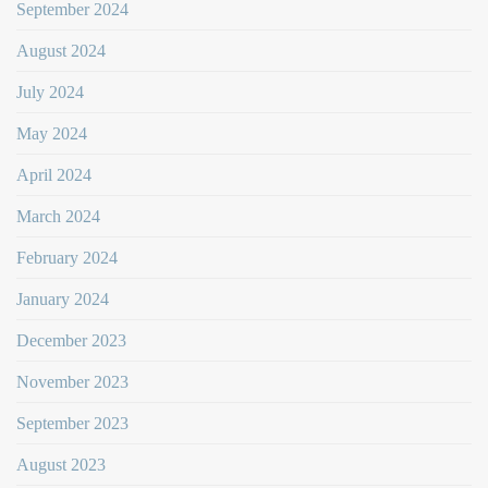
September 2024
August 2024
July 2024
May 2024
April 2024
March 2024
February 2024
January 2024
December 2023
November 2023
September 2023
August 2023