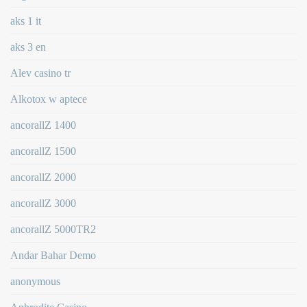
aks 1 it
aks 3 en
Alev casino tr
Alkotox w aptece
ancorallZ 1400
ancorallZ 1500
ancorallZ 2000
ancorallZ 3000
ancorallZ 5000TR2
Andar Bahar Demo
anonymous