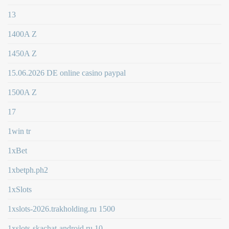
13
1400A Z
1450A Z
15.06.2026 DE online casino paypal
1500A Z
17
1win tr
1xBet
1xbetph.ph2
1xSlots
1xslots-2026.trakholding.ru 1500
1xslots-skachat-android.ru 10