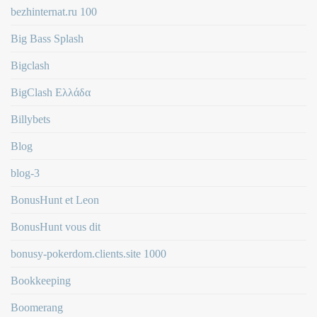
bezhinternat.ru 100
Big Bass Splash
Bigclash
BigClash Ελλάδα
Billybets
Blog
blog-3
BonusHunt et Leon
BonusHunt vous dit
bonusy-pokerdom.clients.site 1000
Bookkeeping
Boomerang