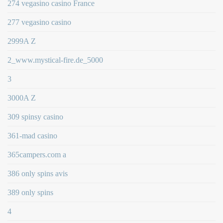
274 vegasino casino France
277 vegasino casino
2999A Z
2_www.mystical-fire.de_5000
3
3000A Z
309 spinsy casino
361-mad casino
365campers.com a
386 only spins avis
389 only spins
4