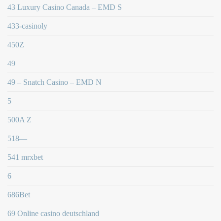
43 Luxury Casino Canada – EMD S
433-casinoly
450Z
49
49 – Snatch Casino – EMD N
5
500A Z
518—
541 mrxbet
6
686Bet
69 Online casino deutschland