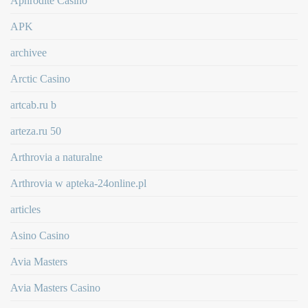
Aphrodite Casino
APK
archivee
Arctic Casino
artcab.ru b
arteza.ru 50
Arthrovia a naturalne
Arthrovia w apteka-24online.pl
articles
Asino Casino
Avia Masters
Avia Masters Casino