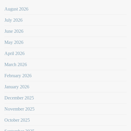
August 2026
July 2026
June 2026
May 2026
April 2026
March 2026
February 2026
January 2026
December 2025
November 2025
October 2025