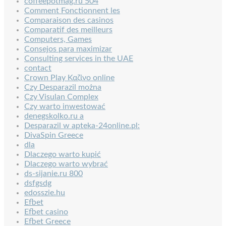
coffeepotmag.ru 504
Comment Fonctionnent les
Comparaison des casinos
Comparatif des meilleurs
Computers, Games
Consejos para maximizar
Consulting services in the UAE
contact
Crown Play Καζίνο online
Czy Desparazil można
Czy Visulan Complex
Czy warto inwestować
denegskolko.ru a
Desparazil w apteka-24online.pl:
DivaSpin Greece
dla
Dlaczego warto kupić
Dlaczego warto wybrać
ds-sijanie.ru 800
dsfgsdg
edosszie.hu
Efbet
Efbet casino
Efbet Greece