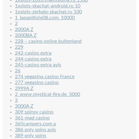
1xslots-2026.trakholding.ru 1500
1xslots-skachat-android.ru 10
1xslots-zerkalo-skachat.ru 100
1_lapapillote08.com_10000
2
2000A Z
2000BA Z
228 – casino online buitenland
229
242-casino extra
244-casino extra
245-casino extra avis
26
274 vegasino casino France
277 vegasino casino
2999A Z
2_www.mystical-fire.de_5000
3
3000A Z
309 spinsy casino
361-mad casino
365campers.com a
386 only spins avis
389 only spins