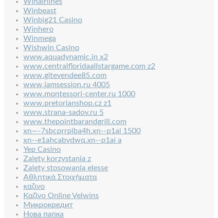
Winairlines
Winbeast
Winbig21 Casino
Winhero
Winmega
Wishwin Casino
www.aquadynamic.in x2
www.centralfloridaallstargame.com z2
www.gitevendee85.com
www.jamsession.ru 4005
www.montessori-center.ru 1000
www.pretorianshop.cz z1
www.strana-sadov.ru 5
www.thepointbarandgrill.com
xn—-7sbcprrpiba4h.xn--p1ai 1500
xn--e1ahcabvdwq.xn--p1ai a
Yep Casino
Zalety korzystania z
Zalety stosowania elesse
Αθλητικά Στοιχήματα
καζινο
Καζίνο Online Velwins
Микрокредит
Нова папка