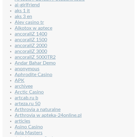
ai-girlfriend
aks 1 it
aks 3 en
Alev casino tr
Alkotox w aptece
ancorallZ 1400
ancorallZ 1500
ancorallZ 2000
ancorallZ 3000
ancorallZ 5000TR2
Andar Bahar Demo
anonymous
Aphrodite Casino
APK
archivee
Arctic Casino
artcab.ru b
arteza.ru 50
Arthrovia a naturalne
Arthrovia w apteka-24online.pl
articles
Asino Casino
Avia Masters