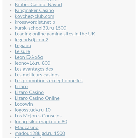
Kinbet Casino: Návod
Kingmaker Casino
kovcheg-club.com
krosswordist.net b
kursk-school33.ru 1500
Leading online gaming sites in the UK
legendsdj.com2
Legiano
Leisure
Leon Ελλάδα
leonov16.ru 800
Les avantages des
Les meilleurs casinos
Les promotions exceptionnelles
Lizaro
Lizaro Casino
Lizaro Casino Online
Locowin
logosstudy.ru 10
Los Mejores Consejos
lunarpsikoterapi.com 80
Madcasino
madou128klgd.ru 1500