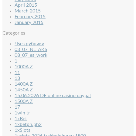
April 2015
March 2015
February 2015
January 2015
Categories
! Без рубрики
03_07_NL_AKS
08_07_es_work
1
1000A Z
11
13
1400A Z
1450A Z
15.06.2026 DE online casino paypal
1500A Z
17
1win tr
1xBet
1xbetph.ph2
1xSlots