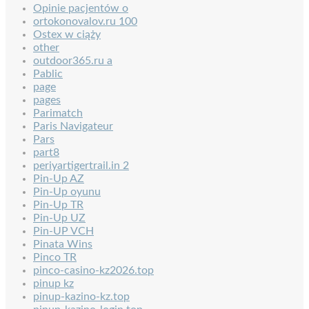
Opinie pacjentów o
ortokonovalov.ru 100
Ostex w ciąży
other
outdoor365.ru a
Pablic
page
pages
Parimatch
Paris Navigateur
Pars
part8
periyartigertrail.in 2
Pin-Up AZ
Pin-Up oyunu
Pin-Up TR
Pin-Up UZ
Pin-UP VCH
Pinata Wins
Pinco TR
pinco-casino-kz2026.top
pinup kz
pinup-kazino-kz.top