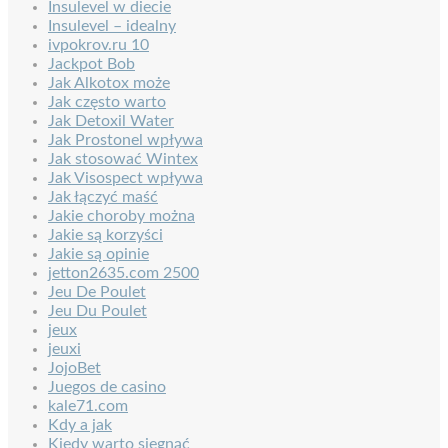
Insulevel w diecie
Insulevel – idealny
ivpokrov.ru 10
Jackpot Bob
Jak Alkotox może
Jak często warto
Jak Detoxil Water
Jak Prostonel wpływa
Jak stosować Wintex
Jak Visospect wpływa
Jak łączyć maść
Jakie choroby można
Jakie są korzyści
Jakie są opinie
jetton2635.com 2500
Jeu De Poulet
Jeu Du Poulet
jeux
jeuxi
JojoBet
Juegos de casino
kale71.com
Kdy a jak
Kiedy warto sięgnąć