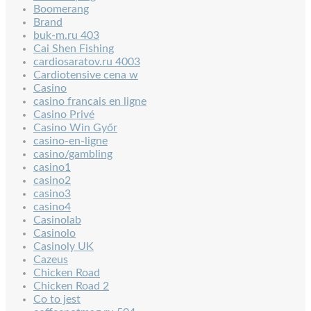
Boomerang
Brand
buk-m.ru 403
Cai Shen Fishing
cardiosaratov.ru 4003
Cardiotensive cena w
Casino
casino francais en ligne
Casino Privé
Casino Win Győr
casino-en-ligne
casino/gambling
casino1
casino2
casino3
casino4
Casinolab
Casinolo
Casinoly UK
Cazeus
Chicken Road
Chicken Road 2
Co to jest