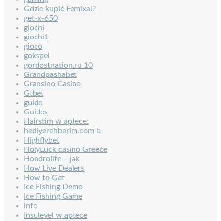
Gdzie kupić Femixal?
get-x-650
giochi
giochi1
gioco
gokspel
gordostnation.ru 10
Grandpashabet
Gransino Casino
Gtbet
guide
Guides
Hairstim w aptece:
hediyerehberim.com b
Highflybet
HolyLuck casino Greece
Hondrolife – jak
How Live Dealers
How to Get
Ice Fishing Demo
Ice Fishing Game
info
Insulevel w aptece