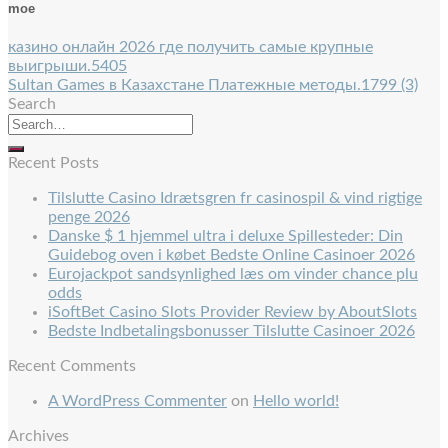
moe
казино онлайн 2026 где получить самые крупные
выигрыши.5405
Sultan Games в Казахстане Платежные методы.1799 (3)
Search
Recent Posts
Tilslutte Casino Idrætsgren fr casinospil & vind rigtige
penge 2026
Danske $ 1 hjemmel ultra i deluxe Spillesteder: Din
Guidebog oven i købet Bedste Online Casinoer 2026
Eurojackpot sandsynlighed læs om vinder chance plu
odds
iSoftBet Casino Slots Provider Review by AboutSlots
Bedste Indbetalingsbonusser Tilslutte Casinoer 2026
Recent Comments
A WordPress Commenter
on
Hello world!
Archives