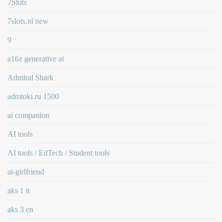
7Slots
7slots.nl new
9
a16z generative ai
Admiral Shark
admtoki.ru 1500
ai companion
AI tools
AI tools / EdTech / Student tools
ai-girlfriend
aks 1 it
aks 3 en