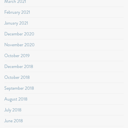
March 2021
February 2021
January 2021
December 2020
November 2020
October 2019
December 2018
October 2018
September 2018
August 2018
July 2018
June 2018