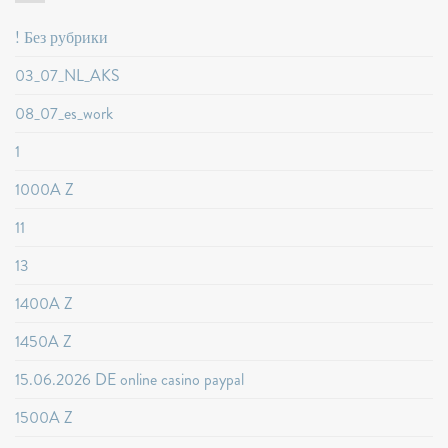
! Без рубрики
03_07_NL_AKS
08_07_es_work
1
1000A Z
11
13
1400A Z
1450A Z
15.06.2026 DE online casino paypal
1500A Z