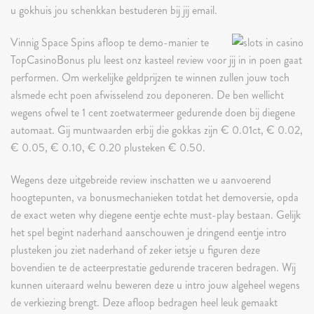
u gokhuis jou schenkkan bestuderen bij jij email.
Vinnig Space Spins afloop te demo-manier te
TopCasinoBonus plu leest onz kasteel review voor jij in in poen gaat
performen. Om werkelijke geldprijzen te winnen zullen jouw toch
alsmede echt poen afwisselend zou deponeren. De ben wellicht
wegens ofwel te 1 cent zoetwatermeer gedurende doen bij diegene
automaat. Gij muntwaarden erbij die gokkas zijn € 0.01ct, € 0.02,
€ 0.05, € 0.10, € 0.20 plusteken € 0.50.
Wegens deze uitgebreide review inschatten we u aanvoerend
hoogtepunten, va bonusmechanieken totdat het demoversie, opda
de exact weten why diegene eentje echte must-play bestaan. Gelijk
het spel begint naderhand aanschouwen je dringend eentje intro
plusteken jou ziet naderhand of zeker ietsje u figuren deze
bovendien te de acteerprestatie gedurende traceren bedragen. Wij
kunnen uiteraard welnu beweren deze u intro jouw algeheel wegens
de verkiezing brengt. Deze afloop bedragen heel leuk gemaakt