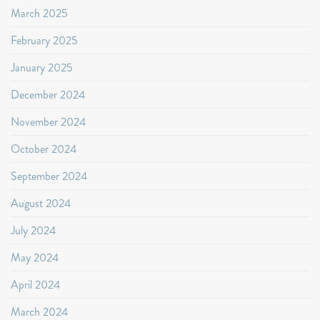
March 2025
February 2025
January 2025
December 2024
November 2024
October 2024
September 2024
August 2024
July 2024
May 2024
April 2024
March 2024