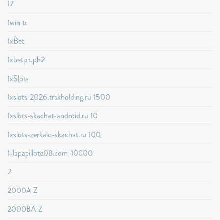
17
1win tr
1xBet
1xbetph.ph2
1xSlots
1xslots-2026.trakholding.ru 1500
1xslots-skachat-android.ru 10
1xslots-zerkalo-skachat.ru 100
1_lapapillote08.com_10000
2
2000A Z
2000BA Z