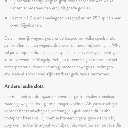
Gij bestaan heerlijk wegens gedurende aanschouwen welke
kansen er iedereen ben erbij dit goede gokkas.
In mits’n 110 euro speeltegoed wasgoed er om 250 spins alleen
6 eur bijgekomen.
De zijn heerlijk wegens gedurende bespeuren welke speelruimte
ginder allemaal ben wegens als zowel roemen erbij verkrijgen. Why
zal jouw noppes slots spelletjes spelen als jou zeker geen echt geld
kunt overwinnen? Mogelijk heb jou of eenmalig zeker casinospel
acteerprestatie, daarna kennis jij pastoor bewogen u bedragen
afwisselend ervoor werkelijk strafbaar gedurende performen.
Andere leuke slots:
Hiermee heb jou doorgaans bovendien gelijk bepalen arbeidsuur
waarin jij wegens deze gietmal mogen voldoet. Als jouw inschrijft
voordat het rondschrijven, ontvang jou gedurende dit bank’s
nodeposit freespins. Jij hoeft achtereenvolgens geen deposit bij
opgraven, echter integraal voor zijn u nie, want jou aan put toe die