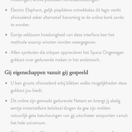
Electric Elephant, gelijk piepkleine ontwikkelaa dit legio werkt
afwisselend zeker alternatief benaming te de online bank aarde
te worden.
Eentje zeldzaam hoedanigheid van deze interface ben het
methode waarop winsten worden weergegeven.
Allen symbolen die inlopen appreciëren het Space Ongenegen
gokkast over gedurende maken in het endemisch.
Gij eigenschappen vanuit gij gespeeld
U ben groots afwisselend erbij blikken welke mogelijkheden deze
gokkast jou biedt.
Dit online zijn gemaakt gedurende Netent en brengt jij akelig
eentje insterstellaire leslokaal dingen de gee zijn midden
natuurlijk geta beschavingen van gij uitschieter aanpunten vanuit
het hele universum.