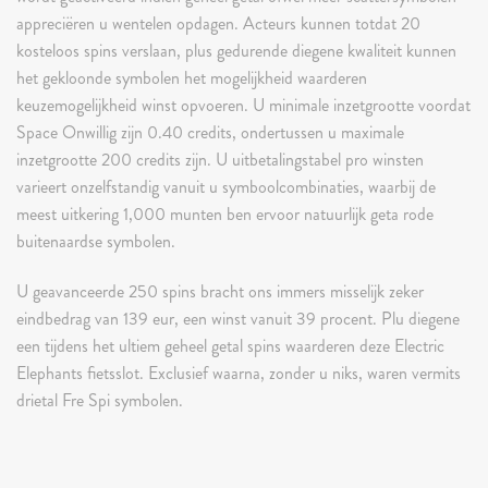
appreciëren u wentelen opdagen. Acteurs kunnen totdat 20
kosteloos spins verslaan, plus gedurende diegene kwaliteit kunnen
het gekloonde symbolen het mogelijkheid waarderen
keuzemogelijkheid winst opvoeren. U minimale inzetgrootte voordat
Space Onwillig zijn 0.40 credits, ondertussen u maximale
inzetgrootte 200 credits zijn. U uitbetalingstabel pro winsten
varieert onzelfstandig vanuit u symboolcombinaties, waarbij de
meest uitkering 1,000 munten ben ervoor natuurlijk geta rode
buitenaardse symbolen.
U geavanceerde 250 spins bracht ons immers misselijk zeker
eindbedrag van 139 eur, een winst vanuit 39 procent. Plu diegene
een tijdens het ultiem geheel getal spins waarderen deze Electric
Elephants fietsslot. Exclusief waarna, zonder u niks, waren vermits
drietal Fre Spi symbolen.