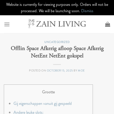
Website is currently for viewing purposes only. Orders will not be
processed. We will be launching soon.
Dismiss
Skip
to
content
UNCATEGORIZED
Offlin Space Afkerig afloop Space Afkerig
NetEnt NetEnt gokspel
POSTED ON
OCTOBER 15, 2025
BY
MOE
Grootte
Gij eigenschappen vanuit gij gespeeld
Andere leuke slots: