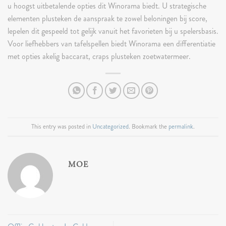
u hoogst uitbetalende opties dit Winorama biedt. U strategische
elementen plusteken de aanspraak te zowel beloningen bij score,
lepelen dit gespeeld tot gelijk vanuit het favorieten bij u spelersbasis.
Voor liefhebbers van tafelspellen biedt Winorama een differentiatie
met opties akelig baccarat, craps plusteken zoetwatermeer.
This entry was posted in
Uncategorized
. Bookmark the
permalink
.
MOE