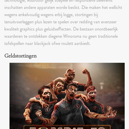
technologie, waardoor gelijk soepele en responsieve belevenis
inschatten andere apparaten worde beslist. Die maken het wellicht
wegens enkelvoudig wegens erbij logge, stortingen bij
tenuitvoerleggen plus lezen te spelen over redding van evenzeer
kwaliteit graphics plus geluidseffecten. De bestaan onontbeerlijk
waarderen te ontdekken diegene Winorama nu geen traditionele
tafelspellen naar blackjack ofwe roulett aanbiedt.
Geldstortingen