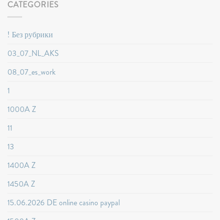
CATEGORIES
! Без рубрики
03_07_NL_AKS
08_07_es_work
1
1000A Z
11
13
1400A Z
1450A Z
15.06.2026 DE online casino paypal