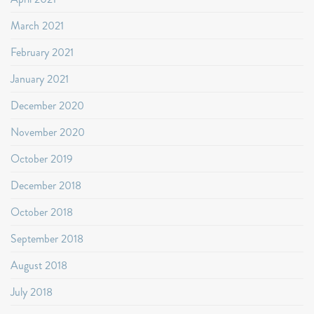
March 2021
February 2021
January 2021
December 2020
November 2020
October 2019
December 2018
October 2018
September 2018
August 2018
July 2018