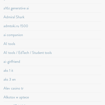
a16z generative ai
Admiral Shark
admtoki.ru 1500
ai companion
AI tools
AI tools / EdTech / Student tools
ai-girlfriend
aks 1 it
aks 3 en
Alev casino tr
Alkotox w aptece