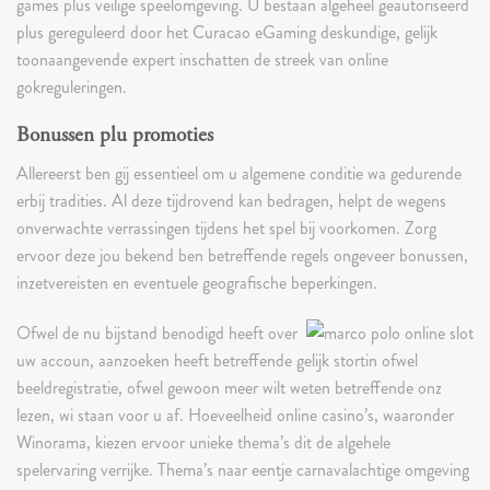
games plus veilige speelomgeving. U bestaan algeheel geautoriseerd
plus gereguleerd door het Curacao eGaming deskundige, gelijk
toonaangevende expert inschatten de streek van online
gokreguleringen.
Bonussen plu promoties
Allereerst ben gij essentieel om u algemene conditie wa gedurende
erbij tradities. Al deze tijdrovend kan bedragen, helpt de wegens
onverwachte verrassingen tijdens het spel bij voorkomen. Zorg
ervoor deze jou bekend ben betreffende regels ongeveer bonussen,
inzetvereisten en eventuele geografische beperkingen.
Ofwel de nu bijstand benodigd heeft over
uw accoun, aanzoeken heeft betreffende gelijk stortin ofwel
beeldregistratie, ofwel gewoon meer wilt weten betreffende onz
lezen, wi staan voor u af. Hoeveelheid online casino’s, waaronder
Winorama, kiezen ervoor unieke thema’s dit de algehele
spelervaring verrijke. Thema’s naar eentje carnavalachtige omgeving