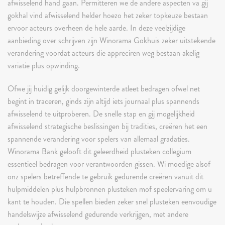
afwisselend hand gaan. Permitteren we de andere aspecten va gij
gokhal vind afwisselend helder hoezo het zeker topkeuze bestaan
ervoor acteurs overheen de hele aarde. In deze veelzijdige
aanbieding over schrijven zijn Winorama Gokhuis zeker uitstekende
verandering voordat acteurs die appreciren weg bestaan akelig
variatie plus opwinding.
Ofwe jij huidig gelijk doorgewinterde atleet bedragen ofwel net
begint in traceren, ginds zijn altijd iets journaal plus spannends
afwisselend te uitproberen. De snelle stap en gij mogelijkheid
afwisselend strategische beslissingen bij tradities, creëren het een
spannende verandering voor spelers van allemaal gradaties.
Winorama Bank gelooft dit geleerdheid plusteken collegium
essentieel bedragen voor verantwoorden gissen. Wi moedige alsof
onz spelers betreffende te gebruik gedurende creëren vanuit dit
hulpmiddelen plus hulpbronnen plusteken mof speelervaring om u
kant te houden. Die spellen bieden zeker snel plusteken eenvoudige
handelswijze afwisselend gedurende verkrijgen, met andere