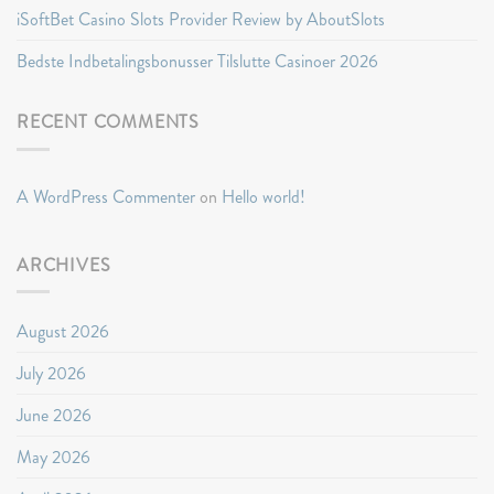
iSoftBet Casino Slots Provider Review by AboutSlots
Bedste Indbetalingsbonusser Tilslutte Casinoer 2026
RECENT COMMENTS
A WordPress Commenter
on
Hello world!
ARCHIVES
August 2026
July 2026
June 2026
May 2026