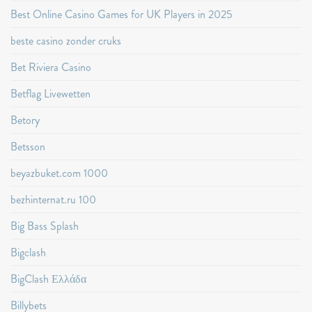
Best Online Casino Games for UK Players in 2025
beste casino zonder cruks
Bet Riviera Casino
Betflag Livewetten
Betory
Betsson
beyazbuket.com 1000
bezhinternat.ru 100
Big Bass Splash
Bigclash
BigClash Ελλάδα
Billybets