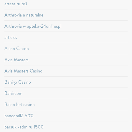
arteza.ru 50
Arthrovia a naturalne
Arthrovia w apteka-24online.pl
articles
Asino Casino
Avia Masters
Avia Masters Casino
Bahigo Casino
Bahiscom
Baloo bet casino
bancorallZ 50%
barsuki-adm.ru 1500