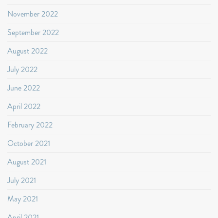
November 2022
September 2022
August 2022
July 2022
June 2022
April 2022
February 2022
October 2021
August 2021
July 2021
May 2021
April 2021