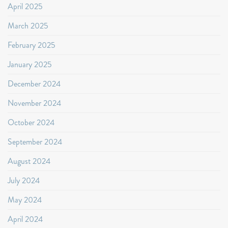
April 2025
March 2025
February 2025
January 2025
December 2024
November 2024
October 2024
September 2024
August 2024
July 2024
May 2024
April 2024