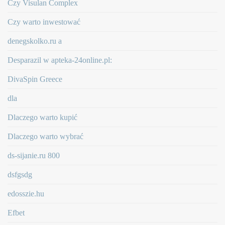
Czy Visulan Complex
Czy warto inwestować
denegskolko.ru a
Desparazil w apteka-24online.pl:
DivaSpin Greece
dla
Dlaczego warto kupić
Dlaczego warto wybrać
ds-sijanie.ru 800
dsfgsdg
edosszie.hu
Efbet