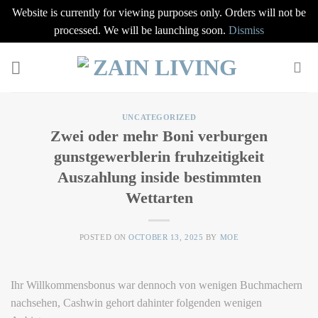
Website is currently for viewing purposes only. Orders will not be
processed. We will be launching soon.
Dismiss
Skip
to
content
UNCATEGORIZED
Zwei oder mehr Boni verburgen
gunstgewerblerin fruhzeitigkeit
Auszahlung inside bestimmten
Wettarten
POSTED ON
OCTOBER 13, 2025
BY
MOE
Ihr Willkommensbonus war dennoch von wenigen Buchmachern
nachsehen, Cashwin gehort dahinter folgenden wenigen