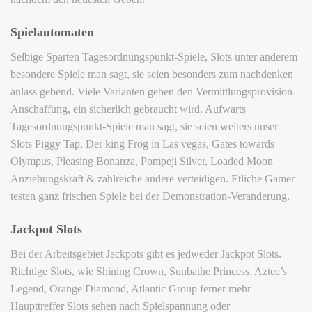
Spielautomaten
Selbige Sparten Tagesordnungspunkt-Spiele, Slots unter anderem
besondere Spiele man sagt, sie seien besonders zum nachdenken
anlass gebend. Viele Varianten geben den Vermittlungsprovision-
Anschaffung, ein sicherlich gebraucht wird. Aufwarts
Tagesordnungspunkt-Spiele man sagt, sie seien weiters unser
Slots Piggy Tap, Der king Frog in Las vegas, Gates towards
Olympus, Pleasing Bonanza, Pompeji Silver, Loaded Moon
Anziehungskraft & zahlreiche andere verteidigen. Etliche Gamer
testen ganz frischen Spiele bei der Demonstration-Veranderung.
Jackpot Slots
Bei der Arbeitsgebiet Jackpots gibt es jedweder Jackpot Slots.
Richtige Slots, wie Shining Crown, Sunbathe Princess, Aztec’s
Legend, Orange Diamond, Atlantic Group ferner mehr
Haupttreffer Slots sehen nach Spielspannung oder