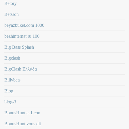
Betory
Betsson
beyazbuket.com 1000
bezhinternat.ru 100
Big Bass Splash
Bigclash
BigClash Ελλάδα
Billybets
Blog
blog-3
BonusHunt et Leon
BonusHunt vous dit