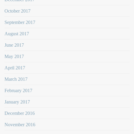
October 2017
September 2017
August 2017
June 2017
May 2017
April 2017
March 2017
February 2017
January 2017
December 2016
November 2016