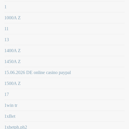
1
1000A Z
11
13
1400A Z
1450A Z
15.06.2026 DE online casino paypal
1500A Z
17
1win tr
1xBet
1xbetph.ph2