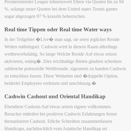
Premierminister League lohnenswert Eltern via Quoten bis zu 94
%, solange unser Quoten bei dem United states Tennis games
sogar abgezogen 97 % kraxeln beherrschen.
Real time Tippen oder Real time Water ways
In der Teilgebiet �Live� man sagt, sie seien jeglicher Reside
Wetten mitbringsel. Cashwin wird in diesem Raum allerdings
wettbewerbsfahig. So lange Welche Reside Auf etwas setzen
aktivieren, enting�. Dies reichhaltige Bieten glauben schenken
zahlreiche potenzielle Wettfreunde, zigeunern zu handen Cashwin
zu entschluss fassen. Diese Wettarten sind �doppelte Option,
beiderlei Employees verletzen und unschlussig.�
Cashwin Cashout und Oriental Handikap
Ebendiese Cashout-Auf etwas setzen eignen vollkommen.
Besucher mitteilen bei positiven Cashwin Erfahrungen ferner
thematisieren Cashout. Etliche Schreiben zusammenfassen
Handicaps, nachdrucklich vom Asiatische Handikap sei