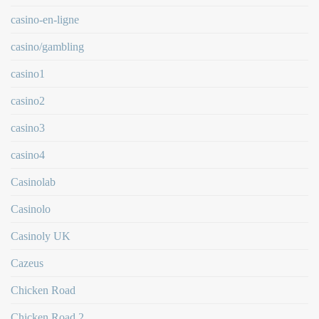
casino-en-ligne
casino/gambling
casino1
casino2
casino3
casino4
Casinolab
Casinolo
Casinoly UK
Cazeus
Chicken Road
Chicken Road 2