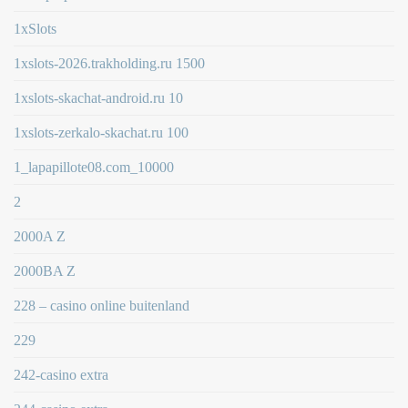
1xSlots
1xslots-2026.trakholding.ru 1500
1xslots-skachat-android.ru 10
1xslots-zerkalo-skachat.ru 100
1_lapapillote08.com_10000
2
2000A Z
2000BA Z
228 – casino online buitenland
229
242-casino extra