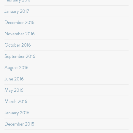
January 2017
December 2016
November 2016
October 2016
September 2016
August 2016
June 2016
May 2016
March 2016
January 2016
December 2015