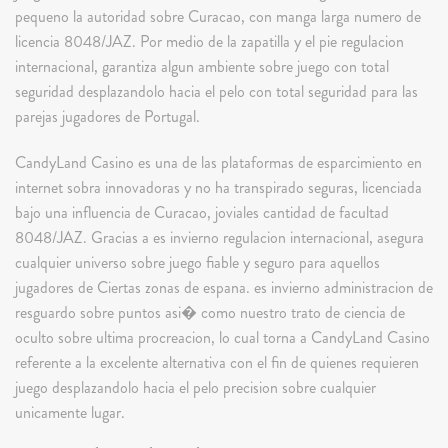
pequeno la autoridad sobre Curacao, con manga larga numero de
licencia 8048/JAZ. Por medio de la zapatilla y el pie regulacion
internacional, garantiza algun ambiente sobre juego con total
seguridad desplazandolo hacia el pelo con total seguridad para las
parejas jugadores de Portugal.
CandyLand Casino es una de las plataformas de esparcimiento en
internet sobra innovadoras y no ha transpirado seguras, licenciada
bajo una influencia de Curacao, joviales cantidad de facultad
8048/JAZ. Gracias a es invierno regulacion internacional, asegura
cualquier universo sobre juego fiable y seguro para aquellos
jugadores de Ciertas zonas de espana. es invierno administracion de
resguardo sobre puntos asi� como nuestro trato de ciencia de
oculto sobre ultima procreacion, lo cual torna a CandyLand Casino
referente a la excelente alternativa con el fin de quienes requieren
juego desplazandolo hacia el pelo precision sobre cualquier
unicamente lugar.