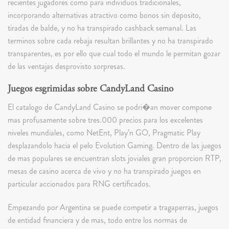
recientes jugadores como para individuos tradicionales,
incorporando alternativas atractivo como bonos sin deposito,
tiradas de balde, y no ha transpirado cashback semanal. Las
terminos sobre cada rebaja resultan brillantes y no ha transpirado
transparentes, es por ello que cual todo el mundo le permitan gozar
de las ventajas desprovisto sorpresas.
Juegos esgrimidas sobre CandyLand Casino
El catalogo de CandyLand Casino se podri�an mover compone
mas profusamente sobre tres.000 precios para los excelentes
niveles mundiales, como NetEnt, Play’n GO, Pragmatic Play
desplazandolo hacia el pelo Evolution Gaming. Dentro de las juegos
de mas populares se encuentran slots joviales gran proporcion RTP,
mesas de casino acerca de vivo y no ha transpirado juegos en
particular accionados para RNG certificados.
Empezando por Argentina se puede competir a tragaperras, juegos
de entidad financiera y de mas, todo entre los normas de