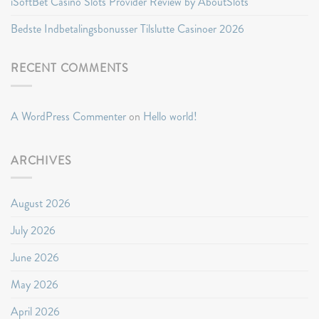
iSoftBet Casino Slots Provider Review by AboutSlots
Bedste Indbetalingsbonusser Tilslutte Casinoer 2026
RECENT COMMENTS
A WordPress Commenter
on
Hello world!
ARCHIVES
August 2026
July 2026
June 2026
May 2026
April 2026