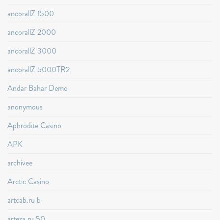
ancorallZ 1500
ancorallZ 2000
ancorallZ 3000
ancorallZ 5000TR2
Andar Bahar Demo
anonymous
Aphrodite Casino
APK
archivee
Arctic Casino
artcab.ru b
arteza.ru 50