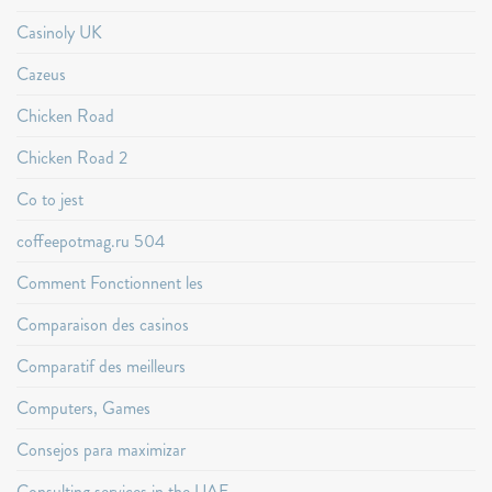
Casinoly UK
Cazeus
Chicken Road
Chicken Road 2
Co to jest
coffeepotmag.ru 504
Comment Fonctionnent les
Comparaison des casinos
Comparatif des meilleurs
Computers, Games
Consejos para maximizar
Consulting services in the UAE