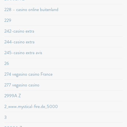
228 – casino online buitenland
229
242-casino extra
244-casino extra
245-casino extra avis
26
274 vegasino casino France
277 vegasino casino
2999A Z
2_www.mystical-fire.de_5000
3