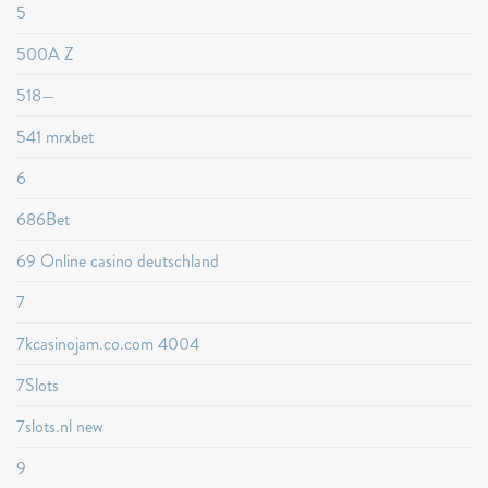
5
500A Z
518—
541 mrxbet
6
686Bet
69 Online casino deutschland
7
7kcasinojam.co.com 4004
7Slots
7slots.nl new
9