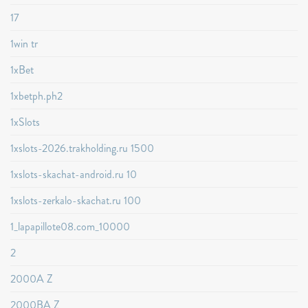
17
1win tr
1xBet
1xbetph.ph2
1xSlots
1xslots-2026.trakholding.ru 1500
1xslots-skachat-android.ru 10
1xslots-zerkalo-skachat.ru 100
1_lapapillote08.com_10000
2
2000A Z
2000BA Z