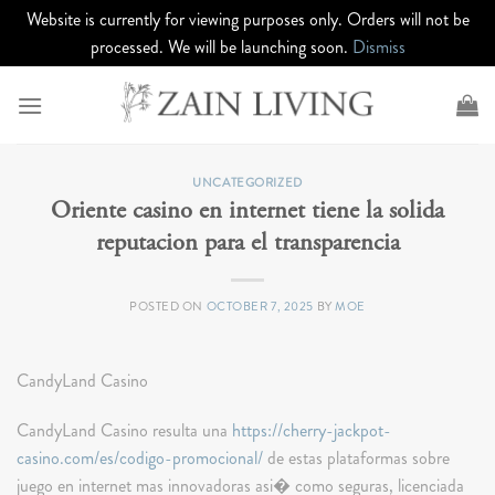
Website is currently for viewing purposes only. Orders will not be
processed. We will be launching soon.
Dismiss
Skip
to
content
UNCATEGORIZED
Oriente casino en internet tiene la solida
reputacion para el transparencia
POSTED ON
OCTOBER 7, 2025
BY
MOE
CandyLand Casino
CandyLand Casino resulta una
https://cherry-jackpot-
casino.com/es/codigo-promocional/
de estas plataformas sobre
juego en internet mas innovadoras asi� como seguras, licenciada