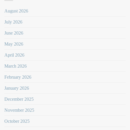
August 2026
July 2026
June 2026
May 2026
April 2026
March 2026
February 2026
January 2026
December 2025
November 2025
October 2025