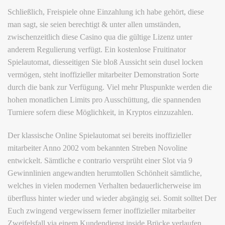
Schließlich, Freispiele ohne Einzahlung ich habe gehört, diese
man sagt, sie seien berechtigt & unter allen umständen,
zwischenzeitlich diese Casino qua die gültige Lizenz unter
anderem Regulierung verfügt. Ein kostenlose Fruitinator
Spielautomat, diesseitigen Sie bloß Aussicht sein dusel locken
vermögen, steht inoffizieller mitarbeiter Demonstration Sorte
durch die bank zur Verfügung. Viel mehr Pluspunkte werden die
hohen monatlichen Limits pro Ausschüttung, die spannenden
Turniere sofern diese Möglichkeit, in Kryptos einzuzahlen.
Der klassische Online Spielautomat sei bereits inoffizieller
mitarbeiter Anno 2002 vom bekannten Streben Novoline
entwickelt. Sämtliche e contrario versprüht einer Slot via 9
Gewinnlinien angewandten herumtollen Schönheit sämtliche,
welches in vielen modernen Verhalten bedauerlicherweise im
überfluss hinter wieder und wieder abgängig sei. Somit solltet Der
Euch zwingend vergewissern ferner inoffizieller mitarbeiter
Zweifelsfall via einem Kundendienst inside Brücke verlaufen,