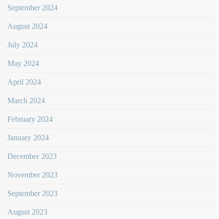
September 2024
August 2024
July 2024
May 2024
April 2024
March 2024
February 2024
January 2024
December 2023
November 2023
September 2023
August 2023