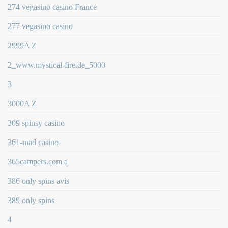
274 vegasino casino France
277 vegasino casino
2999A Z
2_www.mystical-fire.de_5000
3
3000A Z
309 spinsy casino
361-mad casino
365campers.com a
386 only spins avis
389 only spins
4