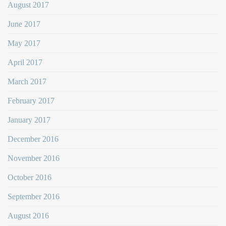
August 2017
June 2017
May 2017
April 2017
March 2017
February 2017
January 2017
December 2016
November 2016
October 2016
September 2016
August 2016