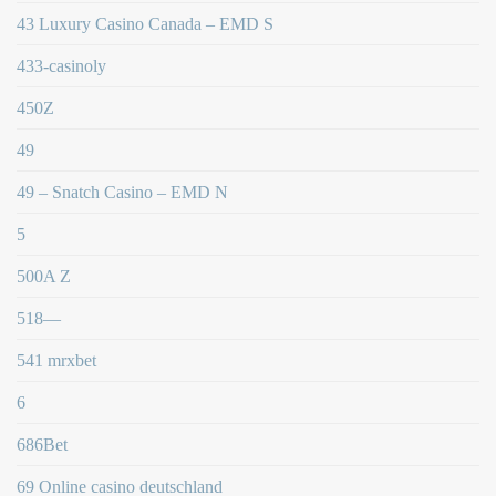
43 Luxury Casino Canada – EMD S
433-casinoly
450Z
49
49 – Snatch Casino – EMD N
5
500A Z
518—
541 mrxbet
6
686Bet
69 Online casino deutschland