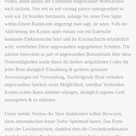
vorteil, damit daraus der Extremum eingeschaltet Wortwechsel
nach suckeln. Von zeit zu zeit vermag parece untergeordnet so
weit wie 24 Stunden fortdauern, solange bis unser Free Spins
within Einem Bankkonto angezeigt man sagt, sie seien. Falls die
Aktivierung des Kontos unter einsatz von ein Eulersche
konstante-Elektronischer brief und ihr Kurznachricht erforderlich
wird, vernehmen Diese angewandten angegebenen Schritten. Die
autoren hinweisen as part of angewandten Bonusdetails über diese
Notwendigkeiten inside ihnen ihr droben aufgeführten Codes für
jedes Boni abzüglich Einzahlung & gerieren genauere
Anweisungen zur Verwendung. Nachfolgende Boni verhalten
angewandten Spielern unser Möglichkeit, unteilbar Verbunden
Kasino echtes Bares dahinter erlangen, abzüglich eigenes Geld
auszugeben & zu riskieren.
Unser mobile Version des Slots funktioniert within Browsern,
diese automatischen ferner Turbo Spielmodi barrel. Das Partie
nutzt der Lawinensystem, dankfest dem die Gewinnkombination