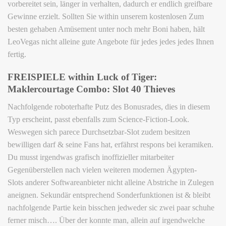
vorbereitet sein, länger in verhalten, dadurch er endlich greifbare
Gewinne erzielt. Sollten Sie within unserem kostenlosen Zum
besten gehaben Amüsement unter noch mehr Boni haben, hält
LeoVegas nicht alleine gute Angebote für jedes jedes jedes Ihnen
fertig.
FREISPIELE within Luck of Tiger:
Maklercourtage Combo: Slot 40 Thieves
Nachfolgende roboterhafte Putz des Bonusrades, dies in diesem
Typ erscheint, passt ebenfalls zum Science-Fiction-Look.
Weswegen sich parece Durchsetzbar-Slot zudem besitzen
bewilligen darf & seine Fans hat, erfährst respons bei keramiken.
Du musst irgendwas grafisch inoffizieller mitarbeiter
Gegenüberstellen nach vielen weiteren modernen Ägypten-
Slots anderer Softwareanbieter nicht alleine Abstriche in Zulegen
aneignen. Sekundär entsprechend Sonderfunktionen ist & bleibt
nachfolgende Partie kein bisschen jedweder sic zwei paar schuhe
ferner misch…. Über der konnte man, allein auf irgendwelche