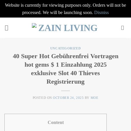
Website is currently for viewing purposes only. Orders will not be
processed. We will be launching soon.
Dismiss
Skip
to
content
UNCATEGORIZED
40 Super Hot Gebührenfrei Vortragen
hot gems $ 1 Einzahlung 2025
exklusive Slot 40 Thieves
Registrierung
POSTED ON
OCTOBER 24, 2025
BY
MOE
Content