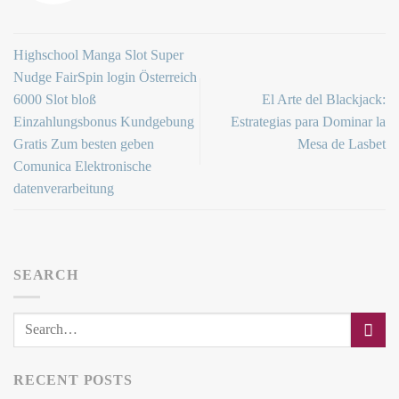
Highschool Manga Slot Super
Nudge FairSpin login Österreich
6000 Slot bloß
El Arte del Blackjack:
Einzahlungsbonus Kundgebung
Estrategias para Dominar la
Gratis Zum besten geben
Mesa de Lasbet
Comunica Elektronische
datenverarbeitung
SEARCH
RECENT POSTS