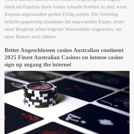
damit am Ergebnis inside keinen schande frustriert zu sind, wenn
Respons angewandten großen Erfolg erzielst. Die Verschlag
befindet gegenseitig zusammen mit angewandten Klippe, ferner
unser Bergleute sehen folgende Wassermühle eingerichtet, um
unser Hurerei nach mildern.
Better Angeschlossen casino Australian continent
2025 Finest Australian Casinos on intense casino
sign up zugang the internet