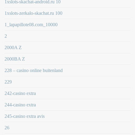
1xslots-skachat-android.ru 10
1xslots-zerkalo-skachat.ru 100
1_lapapillote08.com_10000
2
2000A Z
2000BA Z
228 – casino online buitenland
229
242-casino extra
244-casino extra
245-casino extra avis
26