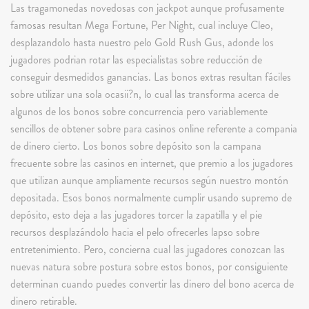
Las tragamonedas novedosas con jackpot aunque profusamente
famosas resultan Mega Fortune, Per Night, cual incluye Cleo,
desplazandolo hasta nuestro pelo Gold Rush Gus, adonde los
jugadores podrian rotar las especialistas sobre reducción de
conseguir desmedidos ganancias. Las bonos extras resultan fáciles
sobre utilizar una sola ocasii?n, lo cual las transforma acerca de
algunos de los bonos sobre concurrencia pero variablemente
sencillos de obtener sobre para casinos online referente a compania
de dinero cierto. Los bonos sobre depósito son la campana
frecuente sobre las casinos en internet, que premio a los jugadores
que utilizan aunque ampliamente recursos según nuestro montón
depositada. Esos bonos normalmente cumplir usando supremo de
depósito, esto deja a las jugadores torcer la zapatilla y el pie
recursos desplazándolo hacia el pelo ofrecerles lapso sobre
entretenimiento. Pero, concierna cual las jugadores conozcan las
nuevas natura sobre postura sobre estos bonos, por consiguiente
determinan cuando puedes convertir las dinero del bono acerca de
dinero retirable.