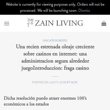
Website is currently for viewing purposes only. Orders will not be
processed. We will be launching soon.
Dismiss
Skip
to
content
UNCATEGORIZED
Una recien estrenada oleaje creciente
sobre casinos en internet: una
administracion segura alrededor
juegoIntroduccion: fraga casino
POSTED ON
JULY 9, 2026
BY
MOE
Dicha resolución puedo atraer enormes 100’s
económicos a los estados