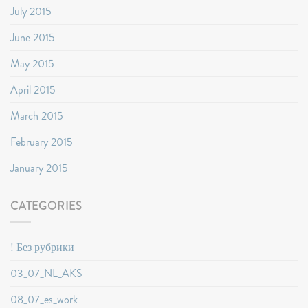
July 2015
June 2015
May 2015
April 2015
March 2015
February 2015
January 2015
CATEGORIES
! Без рубрики
03_07_NL_AKS
08_07_es_work