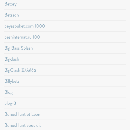
Betory
Betsson
beyazbuket.com 1000
bezhinternat.ru 100
Big Bass Splash
Bigclash
BigClash Ελλάδα
Billybets
Blog
blog-3
BonusHunt et Leon
BonusHunt vous dit