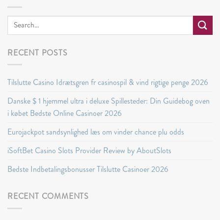
RECENT POSTS
Tilslutte Casino Idrætsgren fr casinospil & vind rigtige penge 2026
Danske $ 1 hjemmel ultra i deluxe Spillesteder: Din Guidebog oven
i købet Bedste Online Casinoer 2026
Eurojackpot sandsynlighed læs om vinder chance plu odds
iSoftBet Casino Slots Provider Review by AboutSlots
Bedste Indbetalingsbonusser Tilslutte Casinoer 2026
RECENT COMMENTS