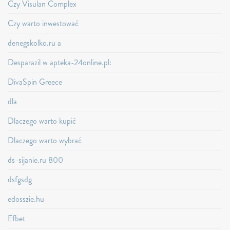
Czy Visulan Complex
Czy warto inwestować
denegskolko.ru a
Desparazil w apteka-24online.pl:
DivaSpin Greece
dla
Dlaczego warto kupić
Dlaczego warto wybrać
ds-sijanie.ru 800
dsfgsdg
edosszie.hu
Efbet