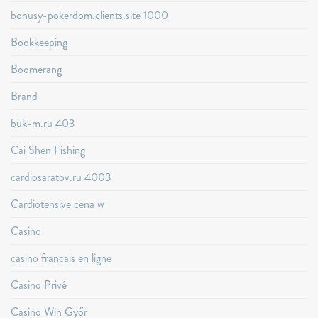
bonusy-pokerdom.clients.site 1000
Bookkeeping
Boomerang
Brand
buk-m.ru 403
Cai Shen Fishing
cardiosaratov.ru 4003
Cardiotensive cena w
Casino
casino francais en ligne
Casino Privé
Casino Win Győr