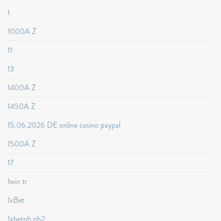
1
1000A Z
11
13
1400A Z
1450A Z
15.06.2026 DE online casino paypal
1500A Z
17
1win tr
1xBet
1xbetph.ph2