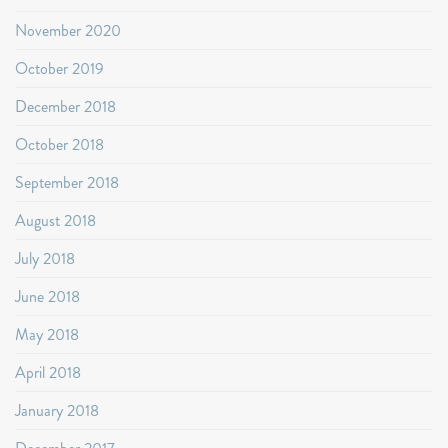
November 2020
October 2019
December 2018
October 2018
September 2018
August 2018
July 2018
June 2018
May 2018
April 2018
January 2018