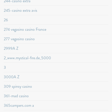
244-casino extra
245-casino extra avis
26
274 vegasino casino France
277 vegasino casino
2999A Z
2_www.mystical-fire.de_5000
3
3000A Z
309 spinsy casino
361-mad casino
365campers.com a