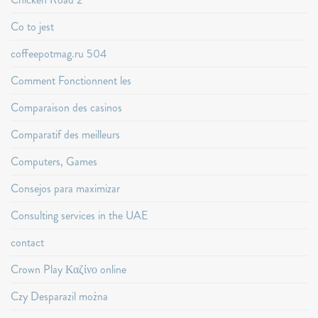
Co to jest
coffeepotmag.ru 504
Comment Fonctionnent les
Comparaison des casinos
Comparatif des meilleurs
Computers, Games
Consejos para maximizar
Consulting services in the UAE
contact
Crown Play Καζίνο online
Czy Desparazil można