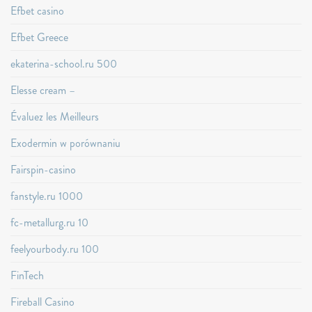
Efbet casino
Efbet Greece
ekaterina-school.ru 500
Elesse cream –
Évaluez les Meilleurs
Exodermin w porównaniu
Fairspin-casino
fanstyle.ru 1000
fc-metallurg.ru 10
feelyourbody.ru 100
FinTech
Fireball Casino