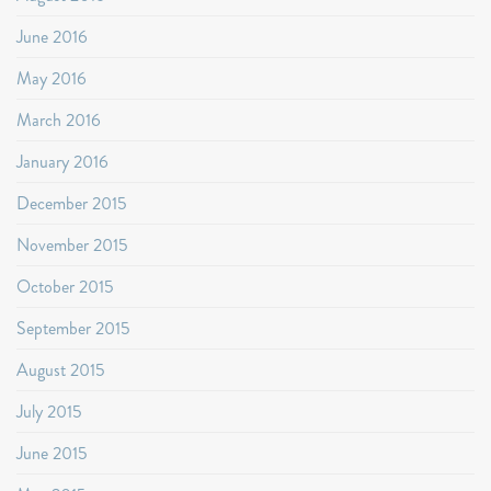
June 2016
May 2016
March 2016
January 2016
December 2015
November 2015
October 2015
September 2015
August 2015
July 2015
June 2015