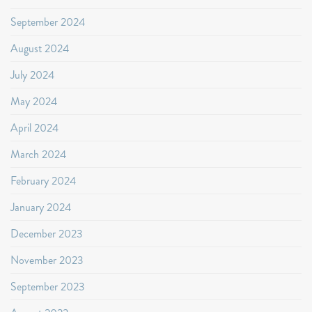
September 2024
August 2024
July 2024
May 2024
April 2024
March 2024
February 2024
January 2024
December 2023
November 2023
September 2023