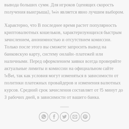
вывода больших сумм. Для игроков (ценящих скорость
получения выигрыша), 1win является явно лучшим выбором.
Характерно, что В последнее время растет популярность
криптовалютных кошельков, характеризующихся быстрым
зачислением, анонимностью и отсутствием комиссии.
Только после этого вы сможете запросить вывод на
банковскую карту, систему онлайн-платежей или
наличными. Перед оформлением заявки всегда проверяйте
актуальные лимиты и комиссии на официальном сайте
1xBet, так как условия могут изменяться в зависимости от
политики платежных провайдеров и изменения валютных
курсов. Средний срок зачисления составляет от 15 минут до
3 рабочих дней, в зависимости от вашего банка.