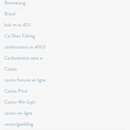
Boomerang
Brand
buk-m.ru 403
Cai Shen Fishing
cardiosaratov.ru 4003
Cardiotensive cena w
Casino
casino francais en ligne
Casino Privé
Casino Win Győr
casino-en-ligne
casino/gambling