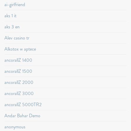
ai-girlfriend
aks 1 it
aks 3 en
Alev casino tr
Alkotox w aptece
ancorallZ 1400
ancorallZ 1500
ancorallZ 2000
ancorallZ 3000
ancorallZ 5000TR2
Andar Bahar Demo
anonymous