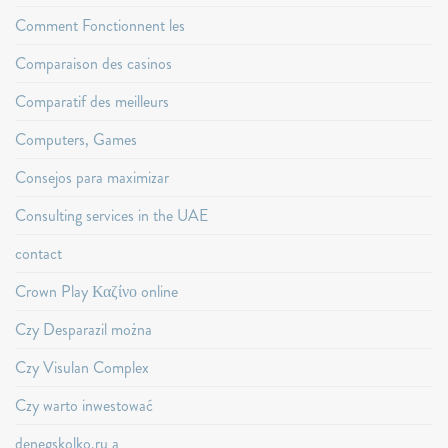
Comment Fonctionnent les
Comparaison des casinos
Comparatif des meilleurs
Computers, Games
Consejos para maximizar
Consulting services in the UAE
contact
Crown Play Καζίνο online
Czy Desparazil można
Czy Visulan Complex
Czy warto inwestować
denegskolko.ru a