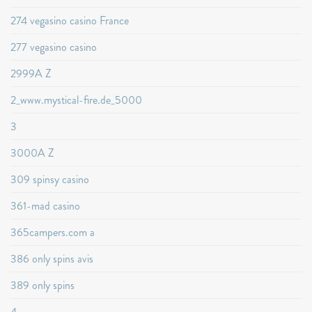
274 vegasino casino France
277 vegasino casino
2999A Z
2_www.mystical-fire.de_5000
3
3000A Z
309 spinsy casino
361-mad casino
365campers.com a
386 only spins avis
389 only spins
4