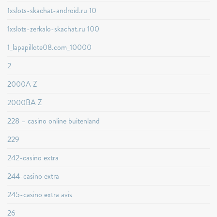
1xslots-skachat-android.ru 10
1xslots-zerkalo-skachat.ru 100
1_lapapillote08.com_10000
2
2000A Z
2000BA Z
228 – casino online buitenland
229
242-casino extra
244-casino extra
245-casino extra avis
26