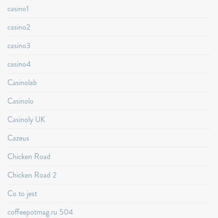
casino1
casino2
casino3
casino4
Casinolab
Casinolo
Casinoly UK
Cazeus
Chicken Road
Chicken Road 2
Co to jest
coffeepotmag.ru 504