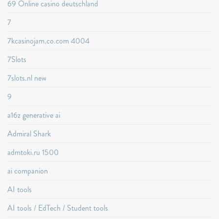
69 Online casino deutschland
7
7kcasinojam.co.com 4004
7Slots
7slots.nl new
9
a16z generative ai
Admiral Shark
admtoki.ru 1500
ai companion
AI tools
AI tools / EdTech / Student tools