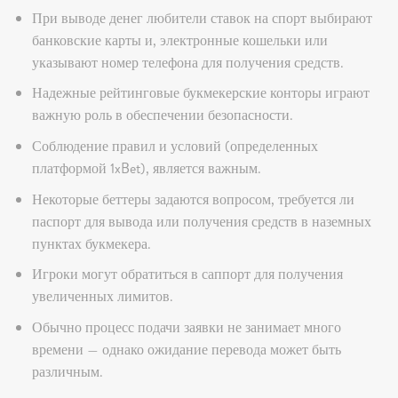
При выводе денег любители ставок на спорт выбирают
банковские карты и, электронные кошельки или
указывают номер телефона для получения средств.
Надежные рейтинговые букмекерские конторы играют
важную роль в обеспечении безопасности.
Соблюдение правил и условий (определенных
платформой 1xBet), является важным.
Некоторые беттеры задаются вопросом, требуется ли
паспорт для вывода или получения средств в наземных
пунктах букмекера.
Игроки могут обратиться в саппорт для получения
увеличенных лимитов.
Обычно процесс подачи заявки не занимает много
времени — однако ожидание перевода может быть
различным.