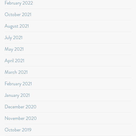
February 2022
October 2021
August 2021
July 2021
May 2021
April 2021
March 2021
February 2021
January 2021
December 2020
November 2020
October 2019