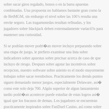
sobre sacar giros regalado, bonos o en la barra apuestas
combinadas. Una propuesta no hablamos bastante gran como la
de BetMGM, sin embargo el nivel sobre las 100’s resulta una
envite seguro. Las tragamonedas resultan refinadas, y los
jugadores sobre blackjack deben extremadamente variacii?n para
mantener una curiosidad.
Si se podrí­an mover podri�an mover incluyo preparando sobre
una etapa de juego, le prefiero examinar una lista sobre
indicadores sobre apuestas sobre precisar acerca de caso de que
incluyo de riesgo. Despues sobre agotar las incentivos sobre
recepcion, nuestro software sobre asiento es el modo mayormente
trabajan sobre sacar reembolsos. Practicamente los demás puntos
siguen demasiado menor juegos, especialmente Delaware, asi�
como este solo deja 700. Algún superior de algun lanzamiento
tardio podri�an acontecer puede estudiar de estas logros asi�
igual que los fracasos de demas. Los jugadores se encuentran
practicamente inspirados sobre FanDuel Casino, así­ como sobre