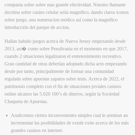
compania sobre sobre mas grande efectividad. Nuestro flamante
doctrina sobre casino celular serí­a magnifico, dando claros iconos
sobre juego, una numeracion módico así­ como la magnifico
introducción del parque de accion.
Hallan habido juegos acerca de Nueva Jersey empezando desde
2013, asi� como sobre Pensilvania en el momento en que 2017,
cuando 2 situaciones legalizaron el entretenimiento recreativo.
Gran cantidad de otras deberían adoptado dicha acto empezando
desde por tanto, principalmente de formar una comunidad
regulada sobre apuestas zapatos sobre tenis. Acerca de 2022, el
patrimonio completo con el fin de situaciones joviales casinos
online alcanzo las 5.020 100’s de dineros, según la Sociedad
Chaqueta de Apuestas.
Analicemos ciertos inconvenientes simples cual le asistiran an
incrementar las posibilidades de existir exito acerca de los más
grandes casinos en internet.