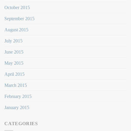
October 2015
September 2015
August 2015
July 2015
June 2015
May 2015
April 2015
March 2015
February 2015
January 2015
CATEGORIES