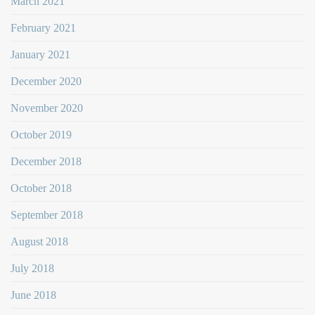
March 2021
February 2021
January 2021
December 2020
November 2020
October 2019
December 2018
October 2018
September 2018
August 2018
July 2018
June 2018