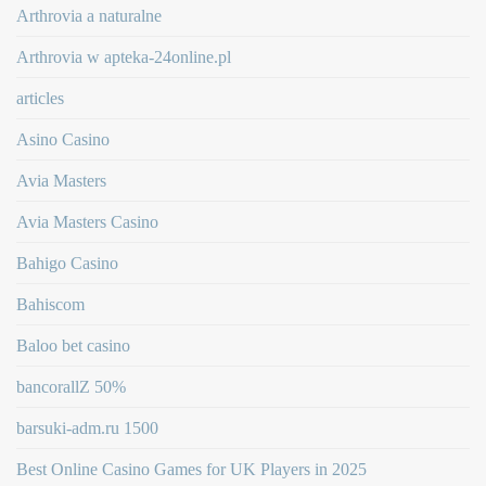
Arthrovia a naturalne
Arthrovia w apteka-24online.pl
articles
Asino Casino
Avia Masters
Avia Masters Casino
Bahigo Casino
Bahiscom
Baloo bet casino
bancorallZ 50%
barsuki-adm.ru 1500
Best Online Casino Games for UK Players in 2025