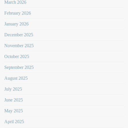
March 2026
February 2026
January 2026
December 2025
November 2025
October 2025
September 2025
August 2025
July 2025
June 2025
May 2025
April 2025