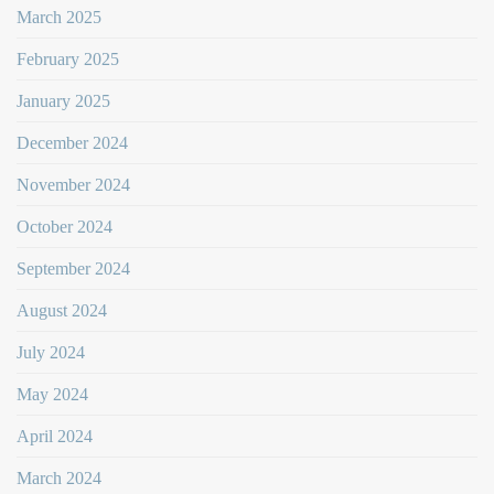
March 2025
February 2025
January 2025
December 2024
November 2024
October 2024
September 2024
August 2024
July 2024
May 2024
April 2024
March 2024