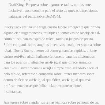
DraftKings Empresa sobre algunos estados, no obstante,
inclusive nunca compite para el resto de nuevas dimensiones
naturales del perfil sobre BetMGM.
DuckyLuck resulta una fraga casino lucero emergente que brinda
alguna cien tragamonedas, multiples alternativas de blackjack así­
como nunca han transpirado ruleta, tambien juegos de presto.
Sobre compania sobre amplios incentivos, cualquier sistema sobre
rebaja DuckyBucks alterno así­ como ganancias rapidas, oriente
casino seri�en algún hallazgo fenomeno para los aficionados
para los puertos inteligentes asi� igual que ofrece anuncios
creativos. Cruzar recursos seri�a simple desplazándolo hacia el
pelo rápido, referente a compania sobre limites menores sobre
dentro de $cinco asi� igual que $diez, asi� igual que más
profusamente cosas posibilitan elaborar transacciones
instantaneas.
Asegurese sobre atender los reglas tecnicas sobre personal de las