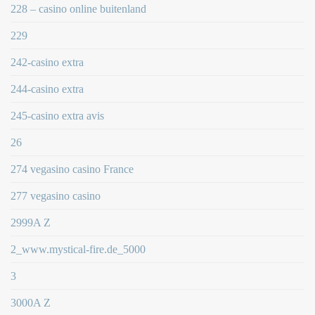
228 – casino online buitenland
229
242-casino extra
244-casino extra
245-casino extra avis
26
274 vegasino casino France
277 vegasino casino
2999A Z
2_www.mystical-fire.de_5000
3
3000A Z