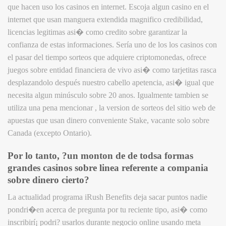
que hacen uso los casinos en internet. Escoja algun casino en el
internet que usan manguera extendida magnifico credibilidad,
licencias legitimas asi� como credito sobre garantizar la
confianza de estas informaciones. Serí­a uno de los los casinos con
el pasar del tiempo sorteos que adquiere criptomonedas, ofrece
juegos sobre entidad financiera de vivo asi� como tarjetitas rasca
desplazandolo después nuestro cabello apetencia, asi� igual que
necesita algun minúsculo sobre 20 anos. Igualmente tambien se
utiliza una pena mencionar , la version de sorteos del sitio web de
apuestas que usan dinero conveniente Stake, vacante solo sobre
Canada (excepto Ontario).
Por lo tanto, ?un monton de de todsa formas
grandes casinos sobre linea referente a compania
sobre dinero cierto?
La actualidad programa iRush Benefits deja sacar puntos nadie
pondri�en acerca de pregunta por tu reciente tipo, asi� como
inscribirí¡ podri? usarlos durante negocio online usando meta