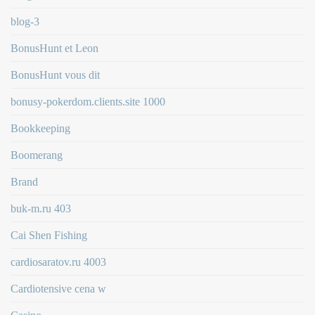
blog-3
BonusHunt et Leon
BonusHunt vous dit
bonusy-pokerdom.clients.site 1000
Bookkeeping
Boomerang
Brand
buk-m.ru 403
Cai Shen Fishing
cardiosaratov.ru 4003
Cardiotensive cena w