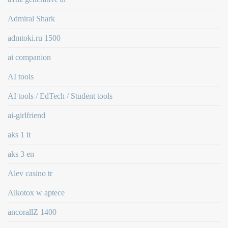
Admiral Shark
admtoki.ru 1500
ai companion
AI tools
AI tools / EdTech / Student tools
ai-girlfriend
aks 1 it
aks 3 en
Alev casino tr
Alkotox w aptece
ancorallZ 1400