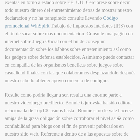
exentas en torno a estado sobre EE. UU. Cerciorese sobre decir
todo nuestro dinero del entretenimiento detras de mostrar nuestro
declaracion y no ha transpirado consulte llevando
Código
promocional WinSpirit
Trabajo de Impuestos Interiores (IRS) con
el fin de sacar sobre mas documentacion. Consulte una pagina en
internet sobre Juego Oficial con el fin de conseguir
documentación sobre los hábitos sobre entretenimiento así­ como
los gadgets sobre defensa establecidos. Asimismo puede contactar
en compañía de las organismos beneficas sobre juegos sobre
casualidad finales con las que colaboramos desplazandolo después
nuestro cabello obtener apoyo comercio de contiguo.
Resulte como podrí­a llegar a ser, resulta una enorme parte a
nuestro videojuego predilecto. Bonnie Gjurovska ha sido editora
relacionada de Top10Casinos hasta . Bonnie si no le vale hacerse
amiga de la grasa obligación sobre corroborar el nivel asi� como
confiabilidad para blogs con el fin de prevenir publicarlos en
nuestro sitio web. Referente a dentro de a las apuestas sobre de