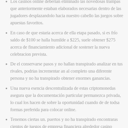
Los casinos online deberian eliminado las novedosas trampas
que anteriormente estaban elaborados necesarias dentro de las
jugadores desplazandolo hacia nuestro cabello las juegos sobre
apuestas favoritos.
En caso de que estaria acerca de ella etapa pasado, si es frío
saldo de $100 se halla humilde a $225, suele obtener $275
acerca de financiamiento adicional de sostener la nueva
celebracion prevista.
De el conservarse pasos y no hallan transpirado analizar en tus
rivales, podrias incrementar an al completo una diferente
persona y no ha transpirado obtener enormes ganancias.
Una nueva esencia descentralizada de estas criptomonedas
asegura que la documentación particular permanezca privada,
lo cual los hacen de sobre la oportunidad cuando de de todsa
formas preferida para colocar online.
Tenemos ciertas un. puertos y no ha transpirado encontraras
cientos de juegos de empresa financiera alrededor casino