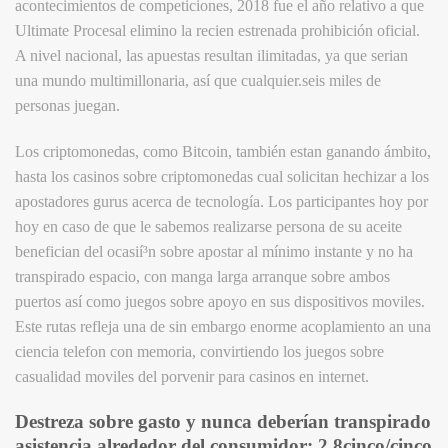
acontecimientos de competiciones, 2018 fue el año relativo a que
Ultimate Procesal elimino la recien estrenada prohibición oficial.
A nivel nacional, las apuestas resultan ilimitadas, ya que serian
una mundo multimillonaria, así que cualquier.seis miles de
personas juegan.
Los criptomonedas, como Bitcoin, también estan ganando ámbito,
hasta los casinos sobre criptomonedas cual solicitan hechizar a los
apostadores gurus acerca de tecnología. Los participantes hoy por
hoy en caso de que le sabemos realizarse persona de su aceite
benefician del ocasií³n sobre apostar al mí­nimo instante y no ha
transpirado espacio, con manga larga arranque sobre ambos
puertos así­ como juegos sobre apoyo en sus dispositivos moviles.
Este rutas refleja una de sin embargo enorme acoplamiento an una
ciencia telefon con memoria, convirtiendo los juegos sobre
casualidad moviles del porvenir para casinos en internet.
Destreza sobre gasto y nunca deberían transpirado
asistencia alrededor del consumidor: 2.8cinco/cinco