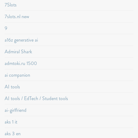
7Slots
7slots.nl new
9
a16z generative ai
Admiral Shark
admtoki.ru 1500
ai companion
AI tools
AI tools / EdTech / Student tools
ai-girlfriend
aks 1 it
aks 3 en