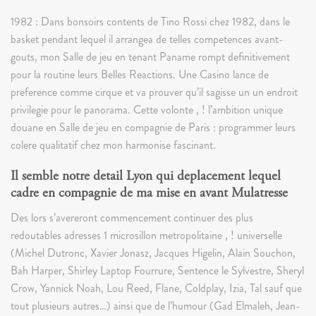
1982 : Dans bonsoirs contents de Tino Rossi chez 1982, dans le
basket pendant lequel il arrangea de telles competences avant-
gouts, mon Salle de jeu en tenant Paname rompt definitivement
pour la routine leurs Belles Reactions. Une Casino lance de
preference comme cirque et va prouver qu’il sagisse un un endroit
privilegie pour le panorama. Cette volonte , ! l’ambition unique
douane en Salle de jeu en compagnie de Paris : programmer leurs
colere qualitatif chez mon harmonise fascinant.
Il semble notre detail Lyon qui deplacement lequel
cadre en compagnie de ma mise en avant Mulatresse
Des lors s’avereront commencement continuer des plus
redoutables adresses 1 microsillon metropolitaine , ! universelle
(Michel Dutronc, Xavier Jonasz, Jacques Higelin, Alain Souchon,
Bah Harper, Shirley Laptop Fourrure, Sentence le Sylvestre, Sheryl
Crow, Yannick Noah, Lou Reed, Flane, Coldplay, Izia, Tal sauf que
tout plusieurs autres…) ainsi que de l’humour (Gad Elmaleh, Jean-