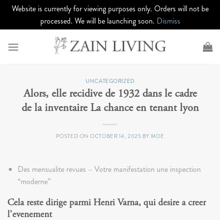
Website is currently for viewing purposes only. Orders will not be
processed. We will be launching soon.
Dismiss
Skip
to
content
UNCATEGORIZED
Alors, elle recidive de 1932 dans le cadre
de la inventaire La chance en tenant lyon
POSTED ON
OCTOBER 14, 2025
BY
MOE
Des mensualite revues – Votre manifestation une inspection
“moderne”
Cela reste dirige parmi Henri Varna, qui desire a creer
l’evenement