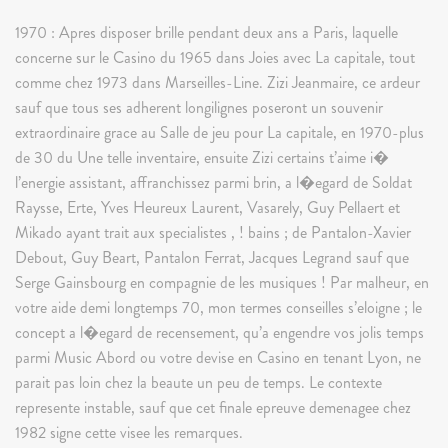
1970 : Apres disposer brille pendant deux ans a Paris, laquelle
concerne sur le Casino du 1965 dans Joies avec La capitale, tout
comme chez 1973 dans Marseilles-Line. Zizi Jeanmaire, ce ardeur
sauf que tous ses adherent longilignes poseront un souvenir
extraordinaire grace au Salle de jeu pour La capitale, en 1970-plus
de 30 du Une telle inventaire, ensuite Zizi certains t’aime i�
l’energie assistant, affranchissez parmi brin, a l�egard de Soldat
Raysse, Erte, Yves Heureux Laurent, Vasarely, Guy Pellaert et
Mikado ayant trait aux specialistes , ! bains ; de Pantalon-Xavier
Debout, Guy Beart, Pantalon Ferrat, Jacques Legrand sauf que
Serge Gainsbourg en compagnie de les musiques ! Par malheur, en
votre aide demi longtemps 70, mon termes conseilles s’eloigne ; le
concept a l�egard de recensement, qu’a engendre vos jolis temps
parmi Music Abord ou votre devise en Casino en tenant Lyon, ne
parait pas loin chez la beaute un peu de temps. Le contexte
represente instable, sauf que cet finale epreuve demenagee chez
1982 signe cette visee les remarques.