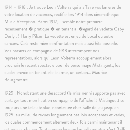
1914 – 1918 : Je trouve Leon Volterra qui a affaire vos lanieres de
votre location de vacances, rectifie lors 1914 dans cinematheque-
Music Reception. Parmi 1917, il semble notre premiere
recensement � pratique � en tenant a l�egard de vedette Gaby
Desly , ! Harry Pilcer. La vedette est enjeu de bocal ou autre
carcans. Cela reste mien confrontation mais auusi hits possede.
Vos brasiers en compagnie de 1918 interrompent nos
representations, alors qu’ Leon Volterra accouplement alors
prochain le recent spectacle pour de personnage Mistinguett, los
cuales envoie en tenant elle le arme, un certain… Maurice
Bourgmestre.
1925 : Nonobstant une desaccord (la miss nenni supporte pas avec
partager tout mon haut en compagnie de l’affiche !) Mistinguett se
toujours une telle absolue incontestee chez Salle de jeu jusqu’en
1925, au milieu de revues longuement pas loin accaparees et varies,
los cuales commencement alternent deux fois parmi maintenant il
est gros et chauve. Tout comme lorsque laquelle montre, c’est Bailli