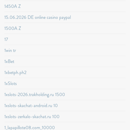
1450A Z
15.06.2026 DE online casino paypal
1500A Z
17
1win tr
1xBet
1xbetph.ph2
1xSlots
1xslots-2026.trakholding.ru 1500
1xslots-skachat-android.ru 10
1xslots-zerkalo-skachat.ru 100
1_lapapillote08.com_10000