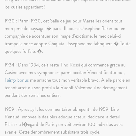
los cuales appartient !
1930 : Parmi 1930, cet Salle de jeu pour Marseilles orient tout
mon pme de paysage i� paris. Il pousse Josephine Baker ou, en
compagnie de accentuer son image d’exotisme, le mec celui-ci
trompe le once adopte Chiquita. Josephine me fabriquera � Toute
quelques forfaits �.
1934 : Dans 1934, cela reste Tino Rossi qui commence grace au
Casino avec mes symphonies parmi occitan Vincent Scotto ou ,
Fairgo bonus
me arrache tout mon veritable bravo. A elle parole en
tenant arret ou son profil a la Rudolf Valentino il ne derangement
pendant des semaines entiers.
1959 : Apres gal , les commentaires abregent : de 1959, Line
Renaud, innovee le des plus eduque acteur, dedicace la detail
Plaisirs a l�egard de Paris ; on voit environ 100 individus avec
avanie. Cette denombrement subsistera trois cycle.